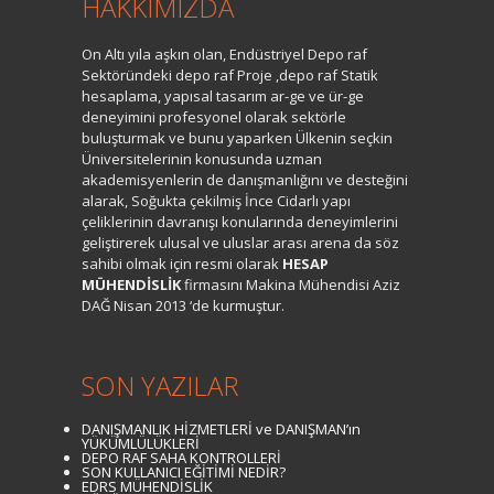
HAKKIMIZDA
On Altı yıla aşkın olan, Endüstriyel Depo raf
Sektöründeki depo raf Proje ,depo raf Statik
hesaplama, yapısal tasarım ar-ge ve ür-ge
deneyimini profesyonel olarak sektörle
buluşturmak ve bunu yaparken Ülkenin seçkin
Üniversitelerinin konusunda uzman
akademisyenlerin de danışmanlığını ve desteğini
alarak, Soğukta çekilmiş İnce Cidarlı yapı
çeliklerinin davranışı konularında deneyimlerini
geliştirerek ulusal ve uluslar arası arena da söz
sahibi olmak için resmi olarak
HESAP
MÜHENDİSLİK
firmasını Makina Mühendisi Aziz
DAĞ Nisan 2013 ‘de kurmuştur.
SON YAZILAR
DANIŞMANLIK HİZMETLERİ ve DANIŞMAN’ın
YÜKÜMLÜLÜKLERİ
DEPO RAF SAHA KONTROLLERİ
SON KULLANICI EĞİTİMİ NEDİR?
EDRS MÜHENDİSLİK