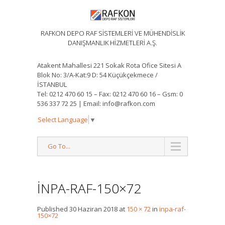
RAFKON DEPO RAF SİSTEMLERİ VE MÜHENDİSLİK
DANIŞMANLIK HİZMETLERİ A.Ş.
Atakent Mahallesi 221 Sokak Rota Ofice Sitesi A
Blok No: 3/A-Kat:9 D: 54 Küçükçekmece /
İSTANBUL
Tel: 0212 470 60 15 – Fax: 0212 470 60 16 – Gsm: 0
536 337 72 25 | Email: info@rafkon.com
Select Language
▼
Go To...
INPA-RAF-150×72
Published
30 Haziran 2018
at
150 × 72
in
inpa-raf-
150×72