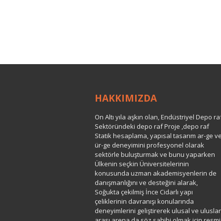
HAKKIMIZDA
On Altı yıla aşkın olan, Endüstriyel Depo ra
Sektöründeki depo raf Proje ,depo raf
Statik hesaplama, yapısal tasarım ar-ge v
ür-ge deneyimini profesyonel olarak
sektörle buluşturmak ve bunu yaparken
Ülkenin seçkin Üniversitelerinin
konusunda uzman akademisyenlerin de
danışmanlığını ve desteğini alarak,
Soğukta çekilmiş İnce Cidarlı yapı
çeliklerinin davranışı konularında
deneyimlerini geliştirerek ulusal ve uluslar
arası arena da söz sahibi olmak için resmi