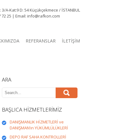
o: 3/A-Kat:9 D: 54 Küçükçekmece / İSTANBUL
37 72 25 | Email: info@rafkon.com
KKIMIZDA
REFERANSLAR
İLETİŞİM
ARA
BAŞLICA HİZMETLERİMİZ
DANIŞMANLIK HİZMETLERİ ve
DANIŞMAN’ın YÜKÜMLÜLÜKLERİ
DEPO RAF SAHA KONTROLLERİ