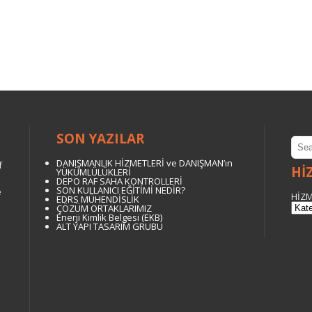
SON YAZILAR
DANIŞMANLIK HİZMETLERİ ve DANIŞMAN’ın
f
Hİ
YÜKÜMLÜLÜKLERİ
DEPO RAF SAHA KONTROLLERİ
SON KULLANICI EĞİTİMİ NEDİR?
e
HİZM
EDRS MÜHENDİSLİK
ÇÖZÜM ORTAKLARIMIZ
Enerji Kimlik Belgesi (EKB)
ALT YAPI TASARIM GRUBU