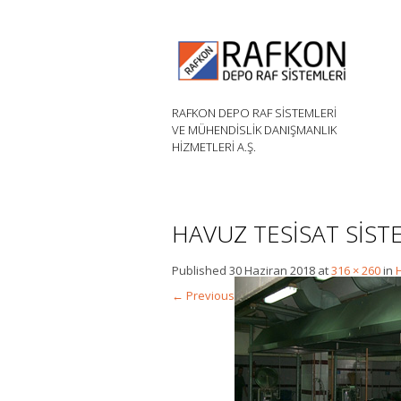
RAFKON DEPO RAF SİSTEMLERİ
VE MÜHENDİSLİK DANIŞMANLIK
HİZMETLERİ A.Ş.
HAVUZ TESİSAT SİST
Published
30 Haziran 2018
at
316 × 260
in
←
Previous