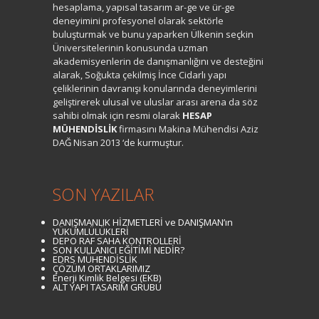
hesaplama, yapısal tasarım ar-ge ve ür-ge
deneyimini profesyonel olarak sektörle
buluşturmak ve bunu yaparken Ülkenin seçkin
Üniversitelerinin konusunda uzman
akademisyenlerin de danışmanlığını ve desteğini
alarak, Soğukta çekilmiş İnce Cidarlı yapı
çeliklerinin davranışı konularında deneyimlerini
geliştirerek ulusal ve uluslar arası arena da söz
sahibi olmak için resmi olarak
HESAP
MÜHENDİSLİK
firmasını Makina Mühendisi Aziz
DAĞ Nisan 2013 ‘de kurmuştur.
SON YAZILAR
DANIŞMANLIK HİZMETLERİ ve DANIŞMAN’ın
YÜKÜMLÜLÜKLERİ
DEPO RAF SAHA KONTROLLERİ
SON KULLANICI EĞİTİMİ NEDİR?
EDRS MÜHENDİSLİK
ÇÖZÜM ORTAKLARIMIZ
Enerji Kimlik Belgesi (EKB)
ALT YAPI TASARIM GRUBU