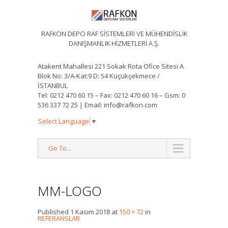
RAFKON DEPO RAF SİSTEMLERİ VE MÜHENDİSLİK
DANIŞMANLIK HİZMETLERİ A.Ş.
Atakent Mahallesi 221 Sokak Rota Ofice Sitesi A
Blok No: 3/A-Kat:9 D: 54 Küçükçekmece /
İSTANBUL
Tel: 0212 470 60 15 – Fax: 0212 470 60 16 – Gsm: 0
536 337 72 25 | Email: info@rafkon.com
Select Language
▼
Go To...
MM-LOGO
Published
1 Kasım 2018
at
150 × 72
in
REFERANSLAR