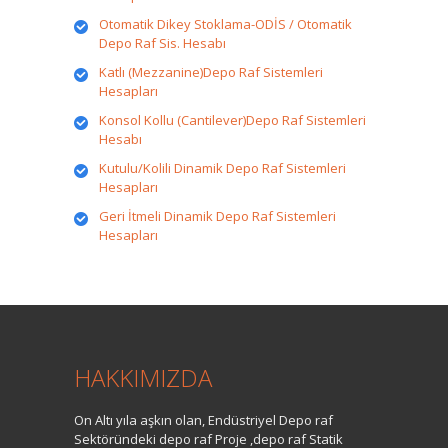
Otomatik Dikey Stoklama-ODİS / Otomatik
Depo Raf Sis. Hesabı
Katlı (Mezzanine)Depo Raf Sistemleri
Hesapları
Konsol Kollu (Cantilever)Depo Raf Sistemleri
Hesabı
Kutulu/Kolili Dinamik Depo Raf Sistemleri
Hesapları
Geri İtmeli Dinamik Depo Raf Sistemleri
Hesapları
HAKKIMIZDA
On Altı yıla aşkın olan, Endüstriyel Depo raf
Sektöründeki depo raf Proje ,depo raf Statik