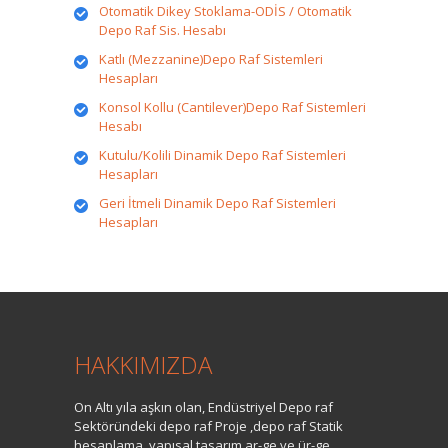
Otomatik Dikey Stoklama-ODİS / Otomatik
Depo Raf Sis. Hesabı
Katlı (Mezzanine)Depo Raf Sistemleri
Hesapları
Konsol Kollu (Cantilever)Depo Raf Sistemleri
Hesabı
Kutulu/Kolili Dinamik Depo Raf Sistemleri
Hesapları
Geri İtmeli Dinamik Depo Raf Sistemleri
Hesapları
HAKKIMIZDA
On Altı yıla aşkın olan, Endüstriyel Depo raf
Sektöründeki depo raf Proje ,depo raf Statik
hesaplama, yapısal tasarım ar-ge ve ür-ge