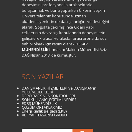
deneyimini profesyonel olarak sektörle
buluşturmak ve bunu yaparken Ülkenin seçkin
Üniversitelerinin konusunda uzman
akademisyenlerin de danışmanlığını ve desteğini
alarak, Soğukta çekilmiş İnce Cidarlı yapı
çeliklerinin davranışı konularında deneyimlerini
geliştirerek ulusal ve uluslar arası arena da söz
sahibi olmak için resmi olarak
HESAP
MÜHENDİSLİK
firmasını Makina Mühendisi Aziz
DAĞ Nisan 2013 ‘de kurmuştur.
SON YAZILAR
DANIŞMANLIK HİZMETLERİ ve DANIŞMAN’ın
YÜKÜMLÜLÜKLERİ
DEPO RAF SAHA KONTROLLERİ
SON KULLANICI EĞİTİMİ NEDİR?
EDRS MÜHENDİSLİK
ÇÖZÜM ORTAKLARIMIZ
Enerji Kimlik Belgesi (EKB)
ALT YAPI TASARIM GRUBU