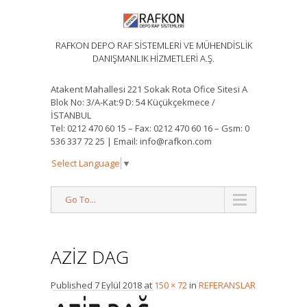
RAFKON DEPO RAF SİSTEMLERİ VE MÜHENDİSLİK
DANIŞMANLIK HİZMETLERİ A.Ş.
Atakent Mahallesi 221 Sokak Rota Ofice Sitesi A
Blok No: 3/A-Kat:9 D: 54 Küçükçekmece /
İSTANBUL
Tel: 0212 470 60 15 – Fax: 0212 470 60 16 – Gsm: 0
536 337 72 25 | Email: info@rafkon.com
Select Language
▼
Go To...
AZIZ DAG
Published
7 Eylül 2018
at
150 × 72
in
REFERANSLAR